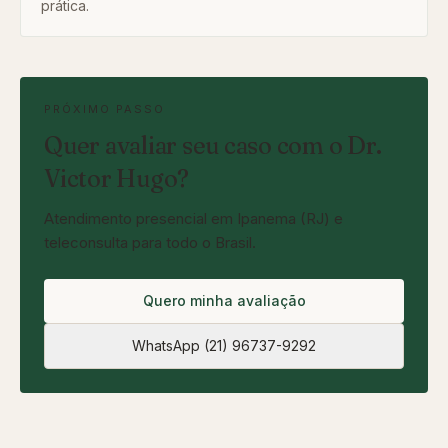
prática.
PRÓXIMO PASSO
Quer avaliar seu caso com o Dr.
Victor Hugo?
Atendimento presencial em Ipanema (RJ) e
teleconsulta para todo o Brasil.
Quero minha avaliação
WhatsApp
(21) 96737-9292