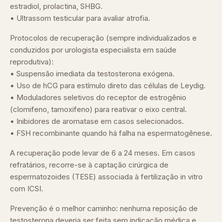
estradiol, prolactina, SHBG.
• Ultrassom testicular para avaliar atrofia.
Protocolos de recuperação (sempre individualizados e
conduzidos por urologista especialista em saúde
reprodutiva):
• Suspensão imediata da testosterona exógena.
• Uso de hCG para estímulo direto das células de Leydig.
• Moduladores seletivos do receptor de estrogênio
(clomifeno, tamoxifeno) para reativar o eixo central.
• Inibidores de aromatase em casos selecionados.
• FSH recombinante quando há falha na espermatogênese.
A recuperação pode levar de 6 a 24 meses. Em casos
refratários, recorre-se à captação cirúrgica de
espermatozoides (TESE) associada à fertilização in vitro
com ICSI.
Prevenção é o melhor caminho: nenhuma reposição de
testosterona deveria ser feita sem indicação médica e