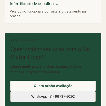
Infertilidade Masculina
→
Veja como funciona a consulta e o tratamento na
prática.
PRÓXIMO PASSO
Quer avaliar seu caso com o Dr.
Victor Hugo?
Atendimento presencial em Ipanema (RJ) e
teleconsulta para todo o Brasil.
Quero minha avaliação
WhatsApp
(21) 96737-9292