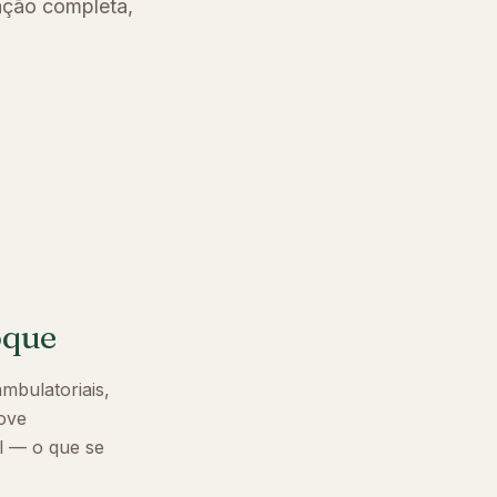
ação completa,
oque
mbulatoriais,
ove
l — o que se