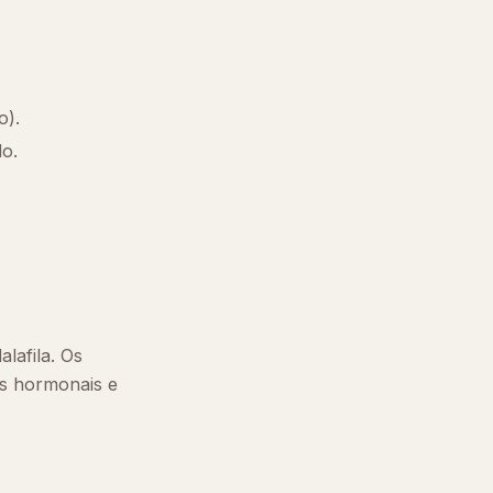
o).
o.
lafila. Os
s hormonais e