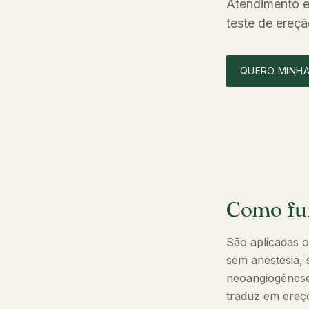
Atendimento e
teste de ereçã
QUERO MINHA
Como fun
São aplicadas o
sem anestesia, 
neoangiogênese
traduz em ereç