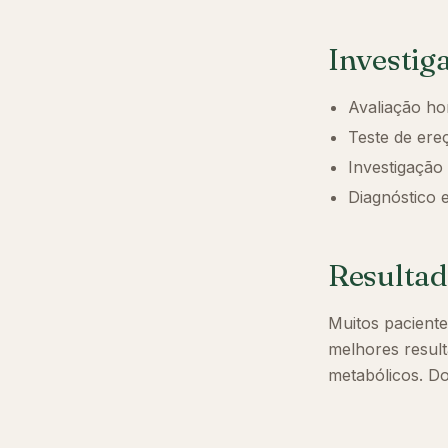
Investig
Avaliação hor
Teste de ere
Investigação 
Diagnóstico 
Resultad
Muitos pacient
melhores resul
metabólicos. D