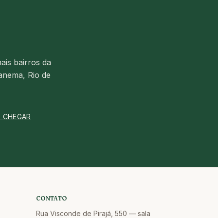
ais bairros da
anema, Rio de
 CHEGAR
CONTATO
Rua Visconde de Pirajá, 550 — sala