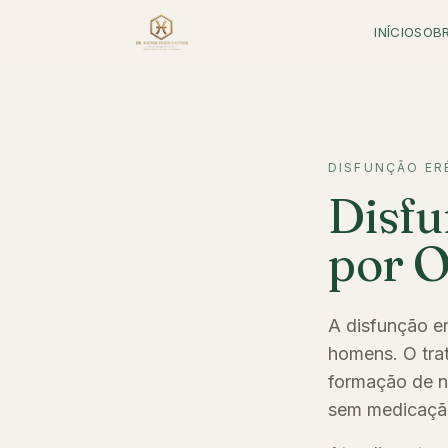
INÍCIO
SOB
DISFUNÇÃO ER
Disfu
por 
A disfunção er
homens. O tra
formação de n
sem medicação