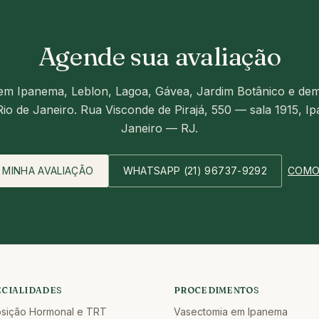
Agende sua avaliação
 em
Ipanema, Leblon, Lagoa, Gávea, Jardim Botânico e dem
io de Janeiro
.
Rua Visconde de Pirajá, 550 — sala 1915
,
Ip
Janeiro — RJ
.
 MINHA AVALIAÇÃO
WHATSAPP
(21) 96737-9292
COMO
ECIALIDADES
PROCEDIMENTOS
sição Hormonal e TRT
Vasectomia em Ipanema