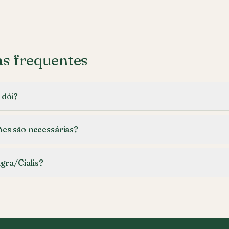
s frequentes
 dói?
ões são necessárias?
agra/Cialis?